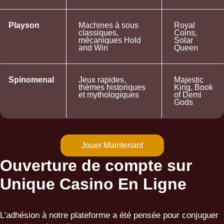
Playson
Machines à sous
Royal
classiques,
Coins,
mécaniques Hold
Solar
and Win
Queen
Spinomenal
Jeux rapides,
Majestic
thèmes historiques
King, Book
et mythologiques
of Demi
Gods
Jouer Maintenant
Ouverture de compte sur
Unique Casino En Ligne
L’adhésion à notre plateforme a été pensée pour conjuguer