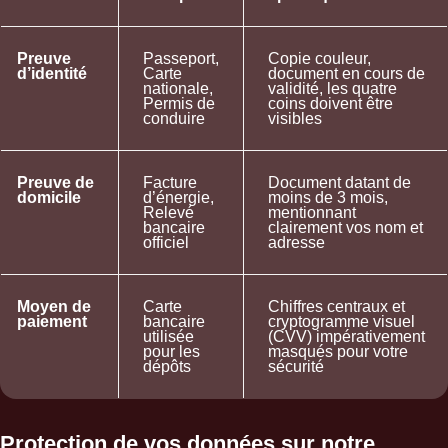
Documents requis pour la vérification KYC du compte Unique 
Preuve
Passeport,
Copie couleur,
d’identité
Carte
document en cours de
nationale,
validité, les quatre
Permis de
coins doivent être
conduire
visibles
Preuve de
Facture
Document datant de
domicile
d’énergie,
moins de 3 mois,
Relevé
mentionnant
bancaire
clairement vos nom et
officiel
adresse
Moyen de
Carte
Chiffres centraux et
paiement
bancaire
cryptogramme visuel
utilisée
(CVV) impérativement
pour les
masqués pour votre
dépôts
sécurité
Protection de vos données sur notre