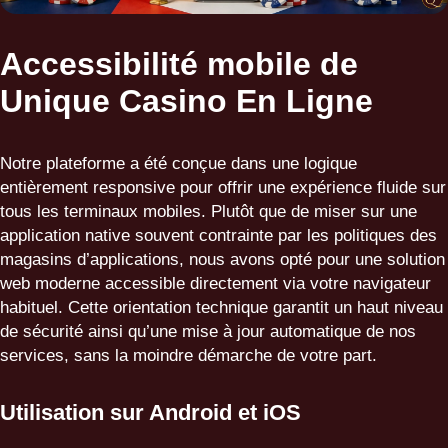
Accessibilité mobile de
Unique Casino En Ligne
Notre plateforme a été conçue dans une logique
entièrement responsive pour offrir une expérience fluide sur
tous les terminaux mobiles. Plutôt que de miser sur une
application native souvent contrainte par les politiques des
magasins d’applications, nous avons opté pour une solution
web moderne accessible directement via votre navigateur
habituel. Cette orientation technique garantit un haut niveau
de sécurité ainsi qu’une mise à jour automatique de nos
services, sans la moindre démarche de votre part.
Utilisation sur Android et iOS