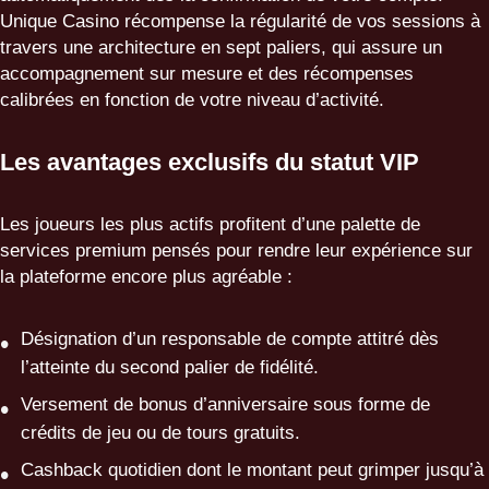
Unique Casino récompense la régularité de vos sessions à
travers une architecture en sept paliers, qui assure un
accompagnement sur mesure et des récompenses
calibrées en fonction de votre niveau d’activité.
Les avantages exclusifs du statut VIP
Les joueurs les plus actifs profitent d’une palette de
services premium pensés pour rendre leur expérience sur
la plateforme encore plus agréable :
Désignation d’un responsable de compte attitré dès
l’atteinte du second palier de fidélité.
Versement de bonus d’anniversaire sous forme de
crédits de jeu ou de tours gratuits.
Cashback quotidien dont le montant peut grimper jusqu’à