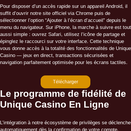
Pour disposer d’un accès rapide sur un appareil Android, il
suffit d’ouvrir notre site officiel via Chrome puis de
sélectionner l’option “Ajouter à l’écran d’accueil” depuis le
menu du navigateur. Sur iPhone, la marche à suivre est tout
aussi simple : ouvrez Safari, utilisez l’icône de partage et
épinglez le raccourci sur votre interface. Cette technique
vous donne accès à la totalité des fonctionnalités de Unique
Casino — jeux en direct, transactions sécurisées et
navigation parfaitement optimisée pour les écrans tactiles.
Télécharger
Le programme de fidélité de
Unique Casino En Ligne
L’intégration à notre écosystème de privilèges se déclenche
automatiquement dès la confirmation de votre compte.