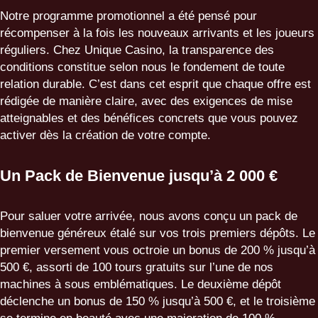
Notre programme promotionnel a été pensé pour
récompenser à la fois les nouveaux arrivants et les joueurs
réguliers. Chez Unique Casino, la transparence des
conditions constitue selon nous le fondement de toute
relation durable. C’est dans cet esprit que chaque offre est
rédigée de manière claire, avec des exigences de mise
atteignables et des bénéfices concrets que vous pouvez
activer dès la création de votre compte.
Un Pack de Bienvenue jusqu’à 2 000 €
Pour saluer votre arrivée, nous avons conçu un pack de
bienvenue généreux étalé sur vos trois premiers dépôts. Le
premier versement vous octroie un bonus de 200 % jusqu’à
500 €, assorti de 100 tours gratuits sur l’une de nos
machines à sous emblématiques. Le deuxième dépôt
déclenche un bonus de 150 % jusqu’à 500 €, et le troisième