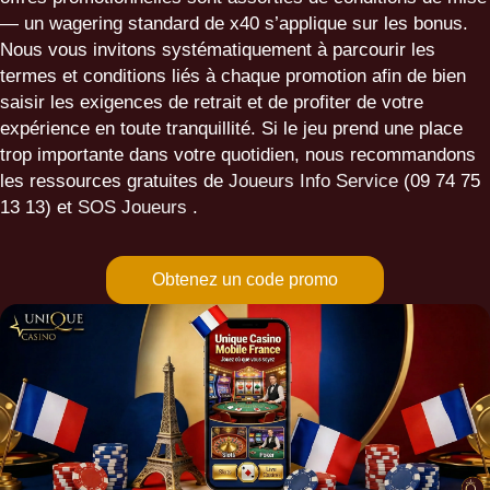
— un wagering standard de x40 s’applique sur les bonus.
Nous vous invitons systématiquement à parcourir les
termes et conditions liés à chaque promotion afin de bien
saisir les exigences de retrait et de profiter de votre
expérience en toute tranquillité. Si le jeu prend une place
trop importante dans votre quotidien, nous recommandons
les ressources gratuites de
Joueurs Info Service
(09 74 75
13 13) et
SOS Joueurs
.
Obtenez un code promo