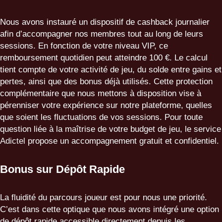
Nous avons instauré un dispositif de cashback journalier
afin d’accompagner nos membres tout au long de leurs
sessions. En fonction de votre niveau VIP, ce
remboursement quotidien peut atteindre 100 €. Le calcul
tient compte de votre activité de jeu, du solde entre gains et
pertes, ainsi que des bonus déjà utilisés. Cette protection
complémentaire que nous mettons à disposition vise à
pérenniser votre expérience sur notre plateforme, quelles
que soient les fluctuations de vos sessions. Pour toute
question liée à la maîtrise de votre budget de jeu, le service
Adictel
propose un accompagnement gratuit et confidentiel.
Bonus sur Dépôt Rapide
La fluidité du parcours joueur est pour nous une priorité.
C’est dans cette optique que nous avons intégré une option
de dépôt rapide accessible directement depuis les