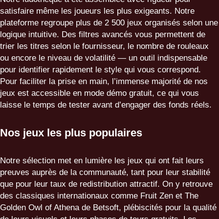
satisfaire même les joueurs les plus exigeants. Notre
plateforme regroupe plus de 2 500 jeux organisés selon une
logique intuitive. Des filtres avancés vous permettent de
trier les titres selon le fournisseur, le nombre de rouleaux
ou encore le niveau de volatilité — un outil indispensable
pour identifier rapidement le style qui vous correspond.
Pour faciliter la prise en main, l’immense majorité de nos
jeux est accessible en mode démo gratuit, ce qui vous
laisse le temps de tester avant d’engager des fonds réels.
Nos jeux les plus populaires
Notre sélection met en lumière les jeux qui ont fait leurs
preuves auprès de la communauté, tant pour leur stabilité
que pour leur taux de redistribution attractif. On y retrouve
des classiques internationaux comme Fruit Zen et The
Golden Owl of Athena de Betsoft, plébiscités pour la qualité